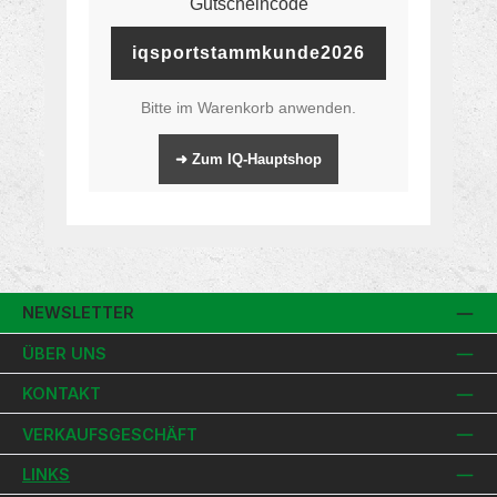
Gutscheincode
iqsportstammkunde2026
Bitte im Warenkorb anwenden.
➜ Zum IQ-Hauptshop
NEWSLETTER
ÜBER UNS
KONTAKT
VERKAUFSGESCHÄFT
LINKS