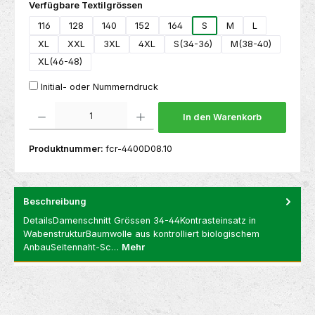
auswählen
Verfügbare Textilgrössen
116
128
140
152
164
S
M
L
XL
XXL
3XL
4XL
S(34-36)
M(38-40)
XL(46-48)
Initial- oder Nummerndruck
Produkt Anzahl: Gib den gewünschten Wert ein oder benutze die Schaltflächen um die 
In den Warenkorb
Produktnummer:
fcr-4400D08.10
Beschreibung
DetailsDamenschnitt Grössen 34-44Kontrasteinsatz in
WabenstrukturBaumwolle aus kontrolliert biologischem
AnbauSeitennaht-Sc…
Mehr