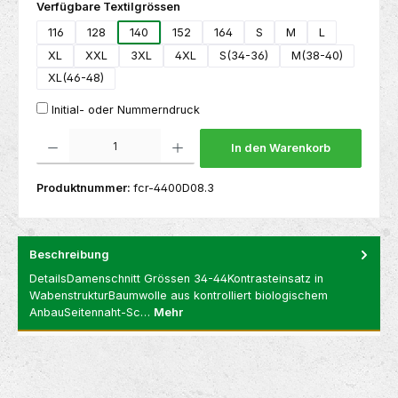
auswählen
Verfügbare Textilgrössen
116
128
140
152
164
S
M
L
XL
XXL
3XL
4XL
S(34-36)
M(38-40)
XL(46-48)
Initial- oder Nummerndruck
Produkt Anzahl: Gib den gewünschten Wert ein oder benutze die Schaltflächen um die 
In den Warenkorb
Produktnummer:
fcr-4400D08.3
Beschreibung
DetailsDamenschnitt Grössen 34-44Kontrasteinsatz in
WabenstrukturBaumwolle aus kontrolliert biologischem
AnbauSeitennaht-Sc…
Mehr