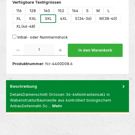
auswählen
Verfügbare Textilgrössen
116
128
140
152
164
S
M
L
XL
XXL
3XL
4XL
S(34-36)
M(38-40)
XL(46-48)
Initial- oder Nummerndruck
Produkt Anzahl: Gib den gewünschten Wert ein oder benutze die Schaltflächen um die 
In den Warenkorb
Produktnummer:
fcr-4400D08.6
Beschreibung
DetailsDamenschnitt Grössen 34-44Kontrasteinsatz in
WabenstrukturBaumwolle aus kontrolliert biologischem
AnbauSeitennaht-Sc…
Mehr