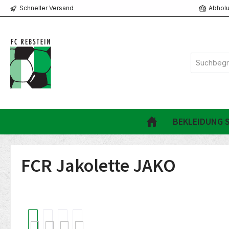
Schneller Versand
Abholu
springen
Zur Hauptnavigation springen
BEKLEIDUNG S
FCR Jakolette JAKO
Bildergalerie überspringen