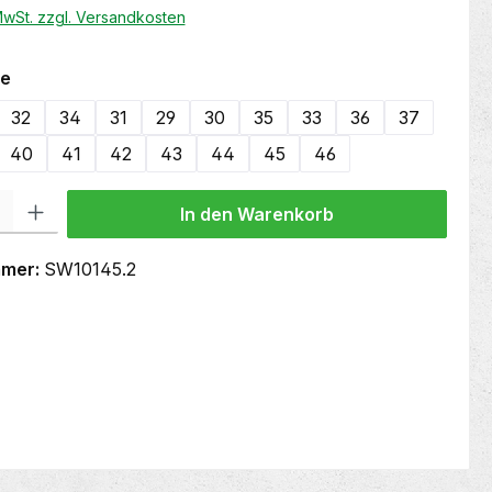
 MwSt. zzgl. Versandkosten
auswählen
e
32
34
31
29
30
35
33
36
37
40
41
42
43
44
45
46
 Gib den gewünschten Wert ein oder benutze die Schaltflächen um die Anzahl
In den Warenkorb
mmer:
SW10145.2