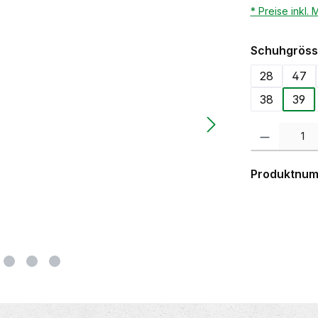
* Preise inkl.
Schuhgröss
28
47
38
39
Produkt Anzahl:
Produktnu