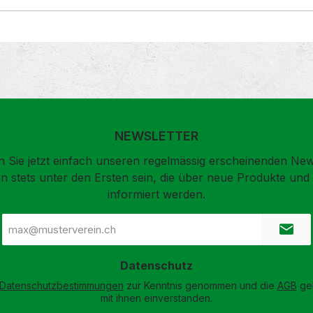
NEWSLETTER
 Sie jetzt einfach unseren regelmässig erscheinenden New
n stets unter den Ersten sein, die über neue Produkte un
informiert werden.
E-
Mail-
Adresse
*
Datenschutz
Datenschutzbestimmungen
zur Kenntnis genommen und die
AGB
gel
mit ihnen einverstanden.