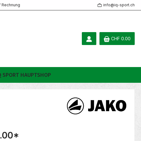
f Rechnung
info@iq-sport.ch
CHF 0.00
Q SPORT HAUPTSHOP
.00
*