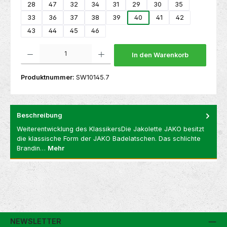
28
47
32
34
31
29
30
35
33
36
37
38
39
40
41
42
43
44
45
46
Produkt Anzahl: Gib den gewünschten Wert ein oder benutze die Schaltflächen um die 
In den Warenkorb
Produktnummer:
SW10145.7
Beschreibung
Weiterentwicklung des KlassikersDie Jakolette JAKO besitzt
die klassische Form der JAKO Badelatschen. Das schlichte
Brandin…
Mehr
NEWSLETTER