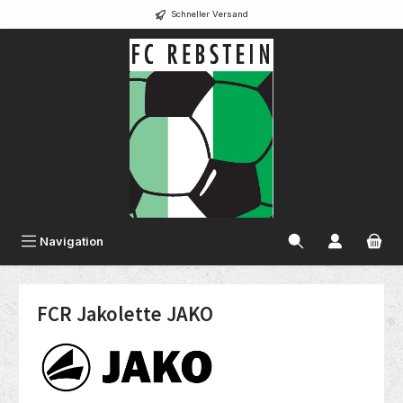
Schneller Versand
alt springen
Navigation
FCR Jakolette JAKO