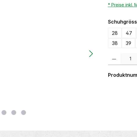
* Preise inkl.
Schuhgröss
28
47
38
39
Produkt Anzahl:
Produktnu