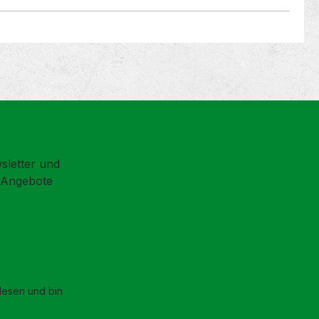
sletter und
d Angebote
esen und bin