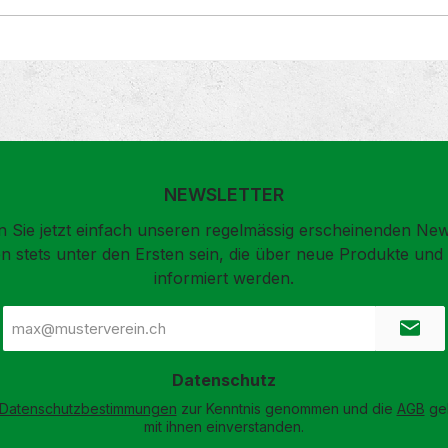
NEWSLETTER
 Sie jetzt einfach unseren regelmässig erscheinenden New
n stets unter den Ersten sein, die über neue Produkte un
informiert werden.
E-
Mail-
Adresse
*
Datenschutz
Datenschutzbestimmungen
zur Kenntnis genommen und die
AGB
gel
mit ihnen einverstanden.