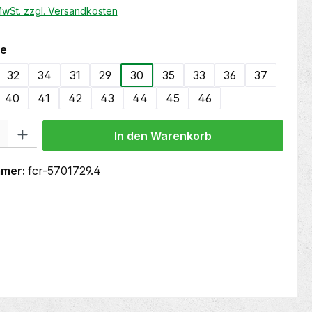
 MwSt. zzgl. Versandkosten
auswählen
e
32
34
31
29
30
35
33
36
37
40
41
42
43
44
45
46
 Gib den gewünschten Wert ein oder benutze die Schaltflächen um die Anzahl
In den Warenkorb
mmer:
fcr-5701729.4