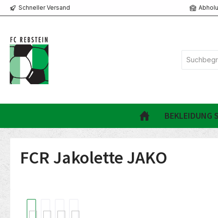
Schneller Versand
Abholu
springen
Zur Hauptnavigation springen
BEKLEIDUNG S
FCR Jakolette JAKO
Bildergalerie überspringen