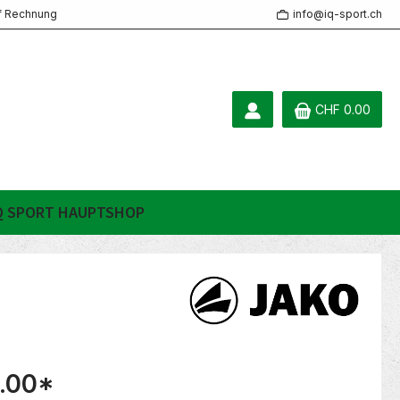
f Rechnung
info@iq-sport.ch
CHF 0.00
Q SPORT HAUPTSHOP
.00
*