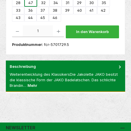
28
47
32
34
31
29
30
35
33
36
37
38
39
40
41
42
43
44
45
46
Produkt Anzahl: Gib den gewünschten Wert ein oder benutze die Schaltflächen um die 
In den Warenkorb
Produktnummer:
fcr-5701729.5
Beschreibung
Weiterentwicklung des KlassikersDie Jakolette JAKO besitzt
die klassische Form der JAKO Badelatschen. Das schlichte
Brandin…
Mehr
NEWSLETTER