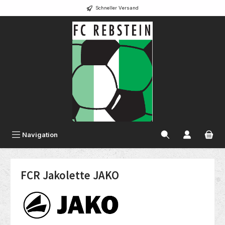
Schneller Versand
alt springen
Navigation
FCR Jakolette JAKO