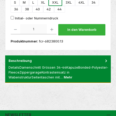
S
M
L
XL
XXL
3XL
4XL
34
36
38
40
42
44
Initial- oder Nummerndruck
Produkt Anzahl: Gib den gewünschten Wert ein oder benutze die Schaltflächen um die 
In den Warenkorb
Produktnummer:
fcr-6823800.13
Beschreibung
DetailsDamenschnitt Grössen 34-44KapuzeBonded-Polyester-
FleeceZippergarageKontrasteinsatz in
WabenstrukturSeitentaschen mit…
Mehr
NEWSLETTER