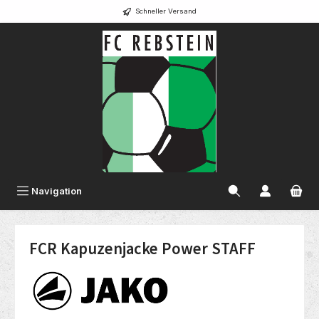
Schneller Versand
alt springen
Navigation
FCR Kapuzenjacke Power STAFF