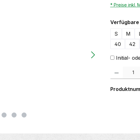
* Preise inkl.
Verfügbare 
S
M
40
42
Initial- 
Produkt Anzahl:
Produktnu