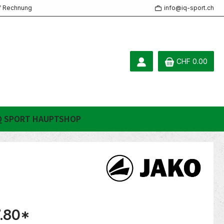
f Rechnung
info@iq-sport.ch
CHF 0.00
Q SPORT HAUPTSHOP
.80
*