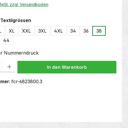
 MwSt. zzgl. Versandkosten
auswählen
Textilgrössen
L
XL
XXL
3XL
4XL
34
36
38
44
oder Nummerndruck
 Gib den gewünschten Wert ein oder benutze die Schaltflächen um die Anzahl
In den Warenkorb
mmer:
fcr-6823800.3