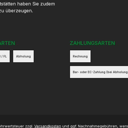
tstätten haben Sie zudem
 zu überzeugen.
ARTEN
ZAHLUNGSARTEN
 / FL
Abholung
Rechnung
Bar- oder EC-Zahlung (bei Abholung
Mehrwertsteuer zzgl.
Versandkosten
und ggf. Nachnahmegebühren, wenn