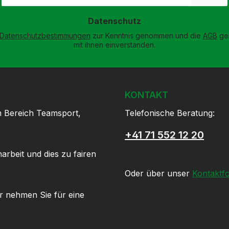
Adresse
*
Datenschutz
Datenschutzbestimmungen
zur Kenntnis genommen und die
AGB
gel
mit ihnen einverstanden.
KONTAKT
m Bereich Teamsport,
Telefonische Beratung:
+41 71 552 12 20
arbeit und dies zu fairen
Oder über unser
Kontaktf
r nehmen Sie für eine