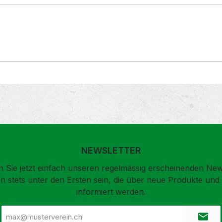
NEWSLETTER
 Sie jetzt einfach unseren regelmässig erscheinenden New
n stets unter den Ersten sein, die über neue Produkte un
informiert werden.
E-
Mail-