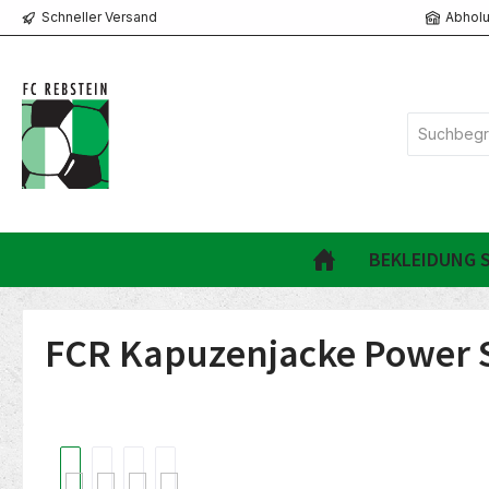
Schneller Versand
Abholu
springen
Zur Hauptnavigation springen
BEKLEIDUNG S
FCR Kapuzenjacke Power 
Bildergalerie überspringen