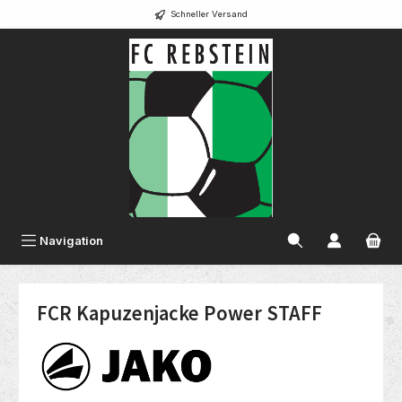
Schneller Versand
alt springen
Navigation
FCR Kapuzenjacke Power STAFF