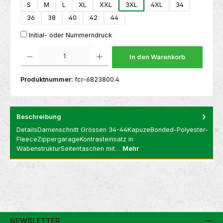
S
M
L
XL
XXL
3XL
4XL
34
36
38
40
42
44
Initial- oder Nummerndruck
Produkt Anzahl: Gib den gewünschten Wert ein oder benutze die Schaltflächen um die 
In den Warenkorb
Produktnummer:
fcr-6823800.4
Beschreibung
DetailsDamenschnitt Grössen 34-44KapuzeBonded-Polyester-
FleeceZippergarageKontrasteinsatz in
WabenstrukturSeitentaschen mit…
Mehr
NEWSLETTER