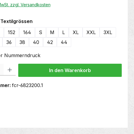
 MwSt. zzgl. Versandkosten
auswählen
Textilgrössen
152
164
S
M
L
XL
XXL
3XL
36
38
40
42
44
oder Nummerndruck
 Gib den gewünschten Wert ein oder benutze die Schaltflächen um die Anzahl
In den Warenkorb
mmer:
fcr-6823200.1