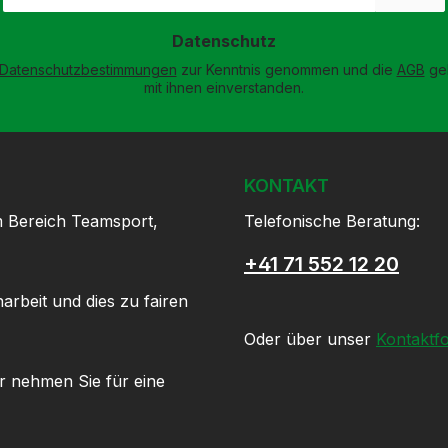
Adresse
*
Datenschutz
Datenschutzbestimmungen
zur Kenntnis genommen und die
AGB
gel
mit ihnen einverstanden.
KONTAKT
m Bereich Teamsport,
Telefonische Beratung:
+41 71 552 12 20
arbeit und dies zu fairen
Oder über unser
Kontaktf
r nehmen Sie für eine