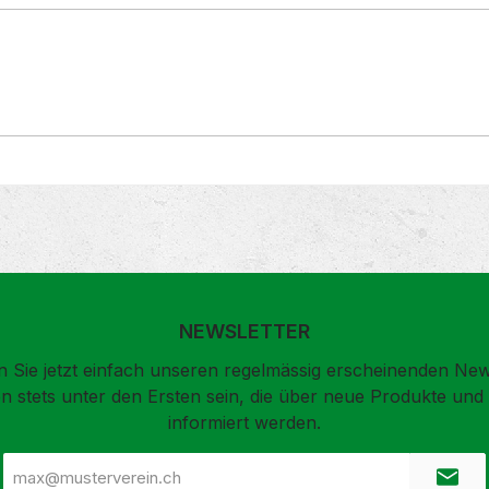
NEWSLETTER
 Sie jetzt einfach unseren regelmässig erscheinenden New
n stets unter den Ersten sein, die über neue Produkte un
informiert werden.
E-
Mail-