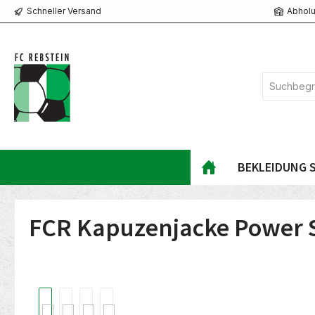
Schneller Versand
Abholu
springen
Zur Hauptnavigation springen
BEKLEIDUNG S
FCR Kapuzenjacke Power S
Bildergalerie überspringen