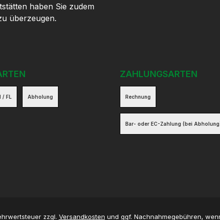
tstätten haben Sie zudem
 zu überzeugen.
ARTEN
ZAHLUNGSARTEN
 / FL
Abholung
Rechnung
Bar- oder EC-Zahlung (bei Abholung
Mehrwertsteuer zzgl.
Versandkosten
und ggf. Nachnahmegebühren, wenn