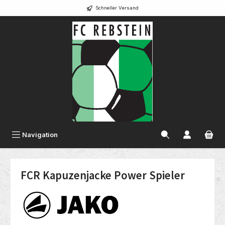
Schneller Versand
alt springen
Navigation
FCR Kapuzenjacke Power Spieler