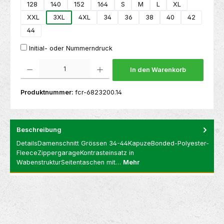
128
140
152
164
S
M
L
XL
XXL
3XL
4XL
34
36
38
40
42
44
Initial- oder Nummerndruck
Produkt Anzahl: Gib den gewünschten Wert ein oder benutze die Schaltflächen um die 
In den Warenkorb
Produktnummer:
fcr-6823200.14
Beschreibung
DetailsDamenschnitt Grössen 34-44KapuzeBonded-Polyester-
FleeceZippergarageKontrasteinsatz in
WabenstrukturSeitentaschen mit…
Mehr