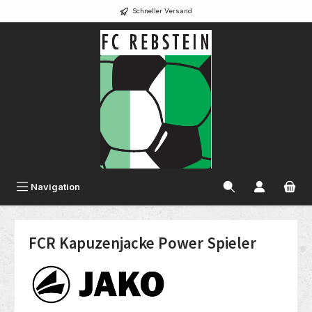
Schneller Versand
alt springen
Navigation
FCR Kapuzenjacke Power Spieler