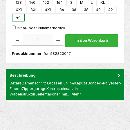
128
140
152
164
S
M
L
XL
XXL
3XL
4XL
34
36
38
40
42
44
Initial- oder Nummerndruck
Produkt Anzahl: Gib den gewünschten Wert ein oder benutze die Schaltflächen um die 
In den Warenkorb
Produktnummer:
fcr-6823200.17
Beschreibung
DetailsDamenschnitt Grössen 34-44KapuzeBonded-Polyester-
FleeceZippergarageKontrasteinsatz in
WabenstrukturSeitentaschen mit…
Mehr