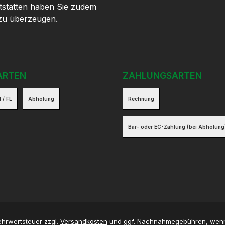
tstätten haben Sie zudem
 zu überzeugen.
ARTEN
ZAHLUNGSARTEN
 / FL
Abholung
Rechnung
Bar- oder EC-Zahlung (bei Abholung
Mehrwertsteuer zzgl.
Versandkosten
und ggf. Nachnahmegebühren, wenn