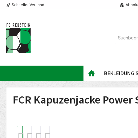
Schneller Versand
Abholu
springen
Zur Hauptnavigation springen
BEKLEIDUNG S
FCR Kapuzenjacke Power S
Bildergalerie überspringen