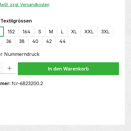
 MwSt. zzgl. Versandkosten
auswählen
Textilgrössen
152
164
S
M
L
XL
XXL
3XL
36
38
40
42
44
oder Nummerndruck
 Gib den gewünschten Wert ein oder benutze die Schaltflächen um die Anzahl
In den Warenkorb
mmer:
fcr-6823200.2