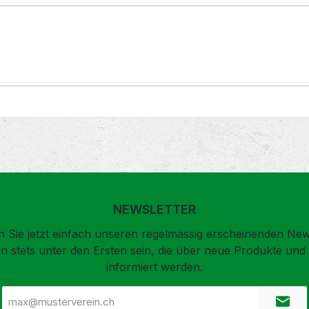
NEWSLETTER
 Sie jetzt einfach unseren regelmässig erscheinenden New
n stets unter den Ersten sein, die über neue Produkte un
informiert werden.
E-
Mail-