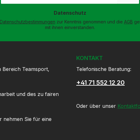
Adresse
*
Datenschutz
Datenschutzbestimmungen
zur Kenntnis genommen und die
AGB
gel
mit ihnen einverstanden.
KONTAKT
m Bereich Teamsport,
Telefonische Beratung:
+41 71 552 12 20
arbeit und dies zu fairen
Oder über unser
Kontaktf
r nehmen Sie für eine