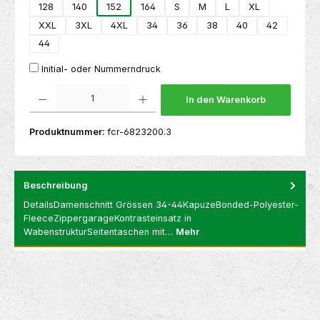
128
140
152
164
S
M
L
XL
XXL
3XL
4XL
34
36
38
40
42
44
Initial- oder Nummerndruck
Produkt Anzahl: Gib den gewünschten Wert ein oder benutze die Schaltflächen um die 
In den Warenkorb
Produktnummer:
fcr-6823200.3
Beschreibung
DetailsDamenschnitt Grössen 34-44KapuzeBonded-Polyester-
FleeceZippergarageKontrasteinsatz in
WabenstrukturSeitentaschen mit…
Mehr