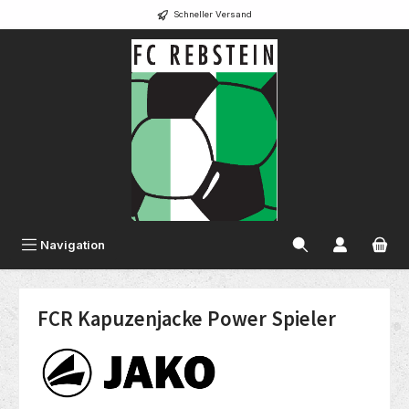
Schneller Versand
alt springen
Navigation
FCR Kapuzenjacke Power Spieler