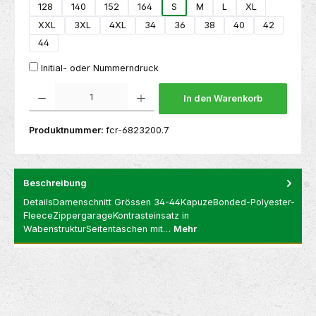
128
140
152
164
S
M
L
XL
XXL
3XL
4XL
34
36
38
40
42
44
Initial- oder Nummerndruck
Produkt Anzahl: Gib den gewünschten Wert ein oder benutze die Schaltflächen um die 
In den Warenkorb
Produktnummer:
fcr-6823200.7
Beschreibung
DetailsDamenschnitt Grössen 34-44KapuzeBonded-Polyester-
FleeceZippergarageKontrasteinsatz in
WabenstrukturSeitentaschen mit…
Mehr