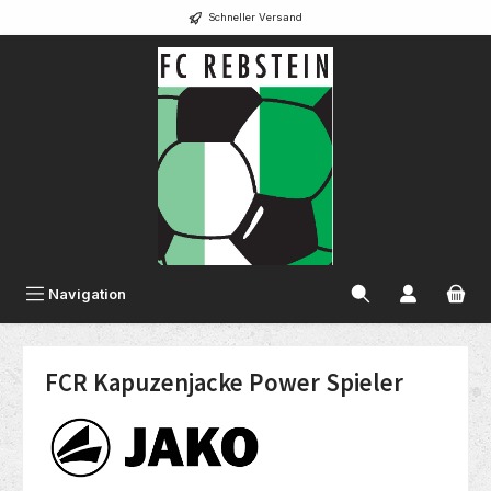
Schneller Versand
alt springen
Navigation
FCR Kapuzenjacke Power Spieler