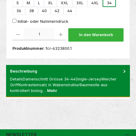
S
M
L
XL
XXL
3XL
4XL
34
36
38
40
42
44
Initial- oder Nummerndruck
Produkt Anzahl: Gib den gewünschten Wert ein oder benutze die Schaltflächen um die 
In den Warenkorb
Produktnummer:
fcr-6323800.1
Beschreibung
DetailsDamenschnitt Grösse 34-44Single-JerseyWeicher
GriffKontrasteinsatz in WabenstrukturBaumwolle aus
kontrolliert biolog…
Mehr
NEWSLETTER