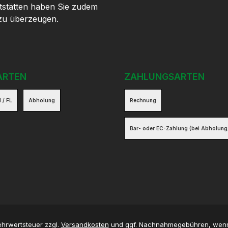
tstätten haben Sie zudem
 zu überzeugen.
ARTEN
ZAHLUNGSARTEN
 / FL
Abholung
Rechnung
Bar- oder EC-Zahlung (bei Abholung
Mehrwertsteuer zzgl.
Versandkosten
und ggf. Nachnahmegebühren, wenn