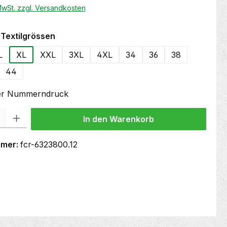
 MwSt. zzgl. Versandkosten
auswählen
Textilgrössen
L
XL
XXL
3XL
4XL
34
36
38
44
oder Nummerndruck
 Gib den gewünschten Wert ein oder benutze die Schaltflächen um die Anzahl
In den Warenkorb
mmer:
fcr-6323800.12