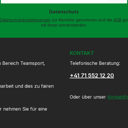
Adresse
*
Datenschutz
Datenschutzbestimmungen
zur Kenntnis genommen und die
AGB
gel
mit ihnen einverstanden.
KONTAKT
m Bereich Teamsport,
Telefonische Beratung:
+41 71 552 12 20
arbeit und dies zu fairen
Oder über unser
Kontaktf
r nehmen Sie für eine