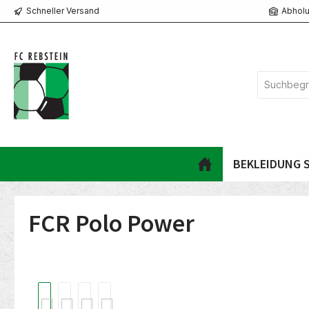
Schneller Versand
Abholu
springen
Zur Hauptnavigation springen
BEKLEIDUNG S
FCR Polo Power
Bildergalerie überspringen