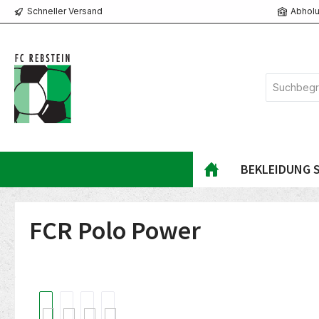
Schneller Versand
Abholu
springen
Zur Hauptnavigation springen
BEKLEIDUNG S
FCR Polo Power
Bildergalerie überspringen