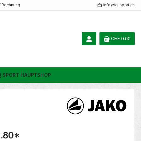
f Rechnung
info@iq-sport.ch
CHF 0.00
Q SPORT HAUPTSHOP
.80
*