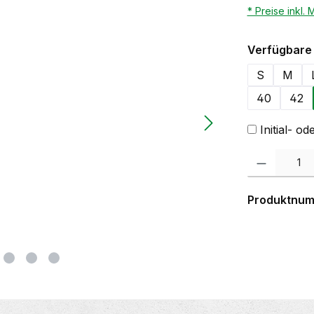
* Preise inkl.
Verfügbare 
S
M
40
42
Initial- 
Produkt Anzahl:
Produktnu