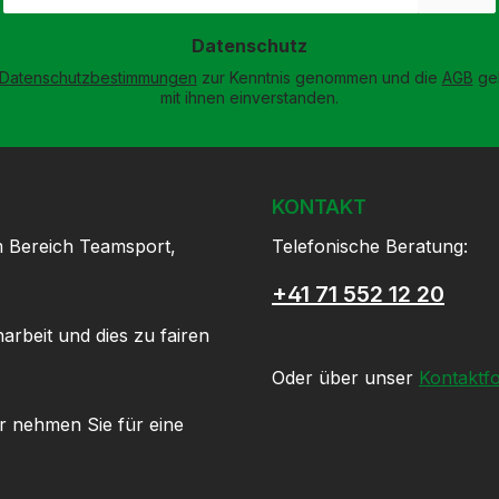
Adresse
*
Datenschutz
Datenschutzbestimmungen
zur Kenntnis genommen und die
AGB
gel
mit ihnen einverstanden.
KONTAKT
m Bereich Teamsport,
Telefonische Beratung:
+41 71 552 12 20
arbeit und dies zu fairen
Oder über unser
Kontaktf
r nehmen Sie für eine