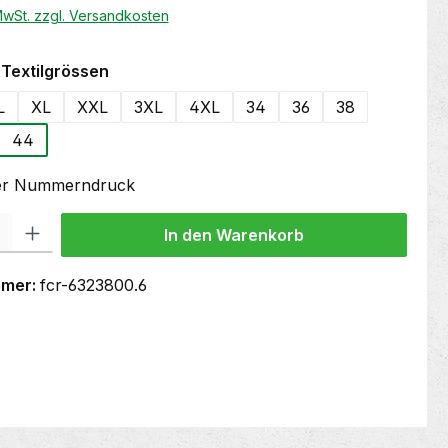
 MwSt. zzgl. Versandkosten
auswählen
Textilgrössen
L
XL
XXL
3XL
4XL
34
36
38
44
oder Nummerndruck
 Gib den gewünschten Wert ein oder benutze die Schaltflächen um die Anzahl
In den Warenkorb
mmer:
fcr-6323800.6