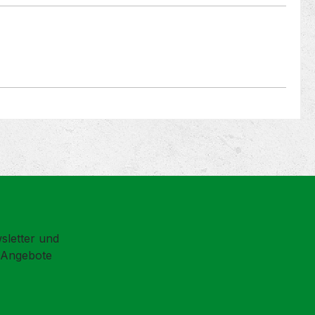
sletter und
d Angebote