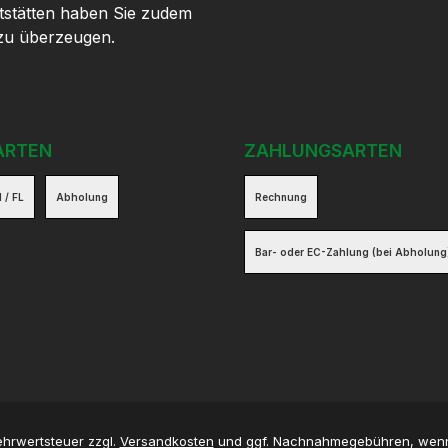
tstätten haben Sie zudem
 zu überzeugen.
ARTEN
ZAHLUNGSARTEN
 / FL
Abholung
Rechnung
Bar- oder EC-Zahlung (bei Abholung
Mehrwertsteuer zzgl.
Versandkosten
und ggf. Nachnahmegebühren, wenn