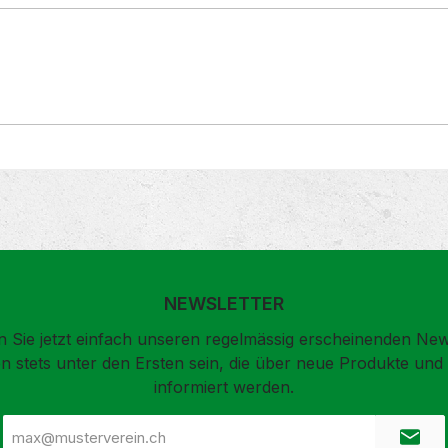
NEWSLETTER
 Sie jetzt einfach unseren regelmässig erscheinenden New
n stets unter den Ersten sein, die über neue Produkte un
informiert werden.
E-
Mail-