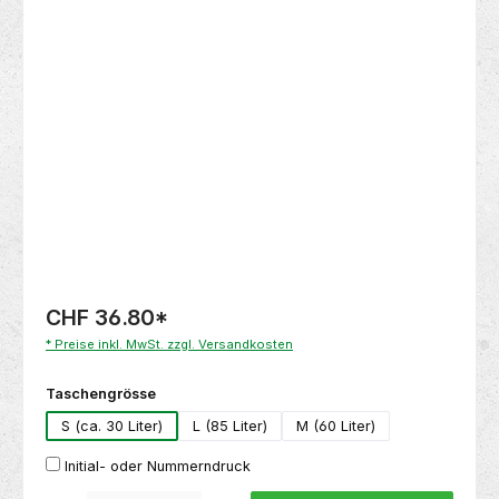
Bildergalerie überspringen
CHF 36.80
*
* Preise inkl. MwSt. zzgl. Versandkosten
auswählen
Taschengrösse
S (ca. 30 Liter)
L (85 Liter)
M (60 Liter)
Initial- oder Nummerndruck
Produkt Anzahl: Gib den gewünschten Wert ein oder benutze die Schaltflächen um die 