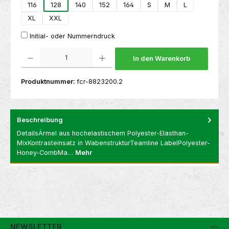
116
128
140
152
164
S
M
L
XL
XXL
Initial- oder Nummerndruck
Produkt Anzahl: Gib den gewünschten Wert ein oder benutze die Schaltflächen um die 
In den Warenkorb
Produktnummer:
fcr-8823200.2
Beschreibung
DetailsÄrmel aus hochelastischem Polyester-Elasthan-
MixKontrasteinsatz in WabenstrukturTeamline LabelPolyester-
Honey-CombMa…
Mehr
NEWSLETTER