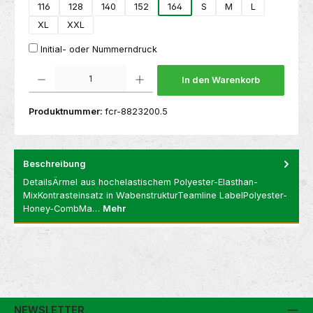
116
128
140
152
164
S
M
L
XL
XXL
Initial- oder Nummerndruck
Produkt Anzahl: Gib den gewünschten Wert ein oder benutze die Schaltflächen um die 
In den Warenkorb
Produktnummer:
fcr-8823200.5
Beschreibung
DetailsÄrmel aus hochelastischem Polyester-Elasthan-
MixKontrasteinsatz in WabenstrukturTeamline LabelPolyester-
Honey-CombMa…
Mehr
NEWSLETTER