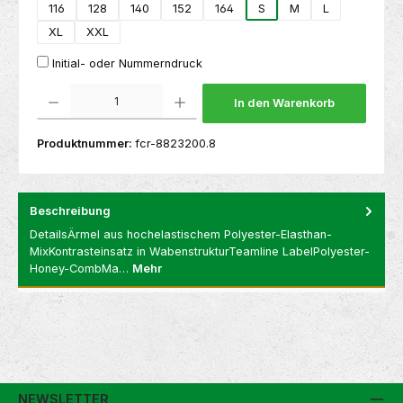
116
128
140
152
164
S
M
L
XL
XXL
Initial- oder Nummerndruck
Produkt Anzahl: Gib den gewünschten Wert ein oder benutze die Schaltflächen um die 
In den Warenkorb
Produktnummer:
fcr-8823200.8
Beschreibung
DetailsÄrmel aus hochelastischem Polyester-Elasthan-
MixKontrasteinsatz in WabenstrukturTeamline LabelPolyester-
Honey-CombMa…
Mehr
NEWSLETTER