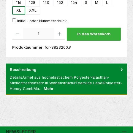
116
128
140
152
164
S
M
L
XL
XXL
Initial- oder Nummerndruck
Produkt Anzahl: Gib den gewünschten Wert ein oder benutze die Schaltflächen um die 
In den Warenkorb
Produktnummer:
fcr-8823200.9
Beschreibung
DetailsÄrmel aus hochelastischem Polyester-Elasthan-
MixKontrasteinsatz in WabenstrukturTeamline LabelPolyester-
Honey-CombMa…
Mehr
NEWSLETTER