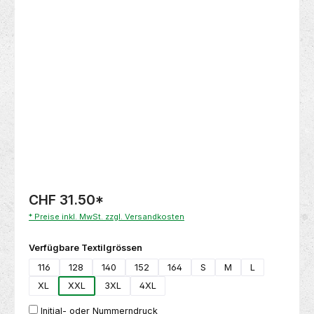
Bildergalerie überspringen
CHF 31.50
*
* Preise inkl. MwSt. zzgl. Versandkosten
auswählen
Verfügbare Textilgrössen
116
128
140
152
164
S
M
L
XL
XXL
3XL
4XL
Initial- oder Nummerndruck