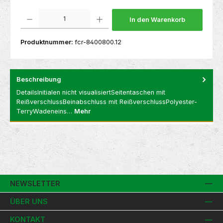
Produkt Anzahl: Gib den gewünschten Wert ein oder benutze die Schaltflächen um die 
In den Warenkorb
Produktnummer:
fcr-8400800.12
Beschreibung
DetailsInitialen nicht visualisiertSeitentaschen mit
ReißverschlussBeinabschluss mit ReißverschlussPolyester-
TerryWadeneins…
Mehr
NEWSLETTER
ÜBER UNS
KONTAKT