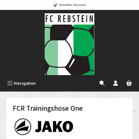
Schneller Versand
alt springen
Navigation
FCR Trainingshose One