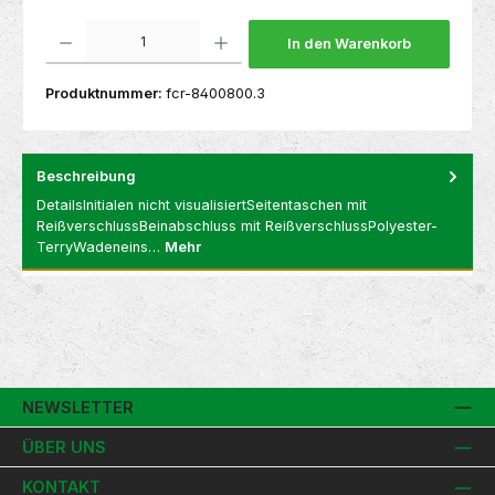
Produkt Anzahl: Gib den gewünschten Wert ein oder benutze die Schaltflächen um die 
In den Warenkorb
Produktnummer:
fcr-8400800.3
Beschreibung
DetailsInitialen nicht visualisiertSeitentaschen mit
ReißverschlussBeinabschluss mit ReißverschlussPolyester-
TerryWadeneins…
Mehr
NEWSLETTER
ÜBER UNS
KONTAKT