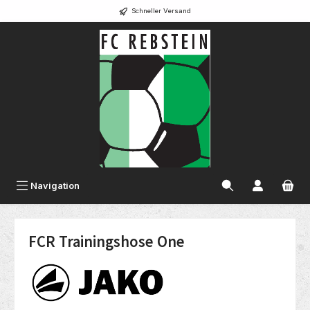
Schneller Versand
alt springen
Navigation
FCR Trainingshose One