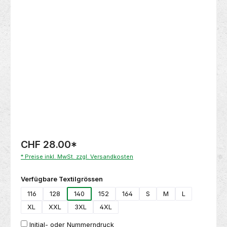
Bildergalerie überspringen
CHF 28.00
*
* Preise inkl. MwSt. zzgl. Versandkosten
auswählen
Verfügbare Textilgrössen
116
128
140
152
164
S
M
L
XL
XXL
3XL
4XL
Initial- oder Nummerndruck