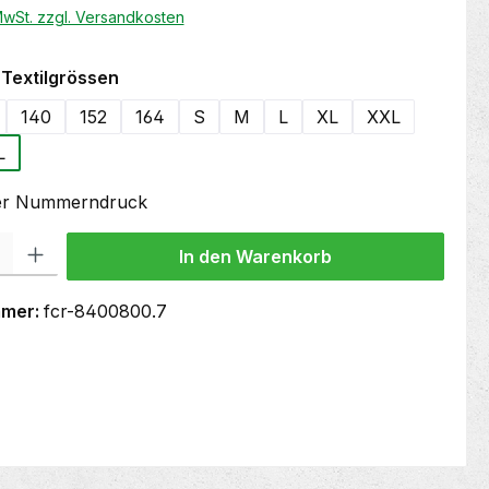
 MwSt. zzgl. Versandkosten
auswählen
Textilgrössen
140
152
164
S
M
L
XL
XXL
L
oder Nummerndruck
 Gib den gewünschten Wert ein oder benutze die Schaltflächen um die Anzahl
In den Warenkorb
mmer:
fcr-8400800.7