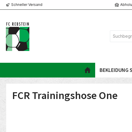
Schneller Versand
Abholu
springen
Zur Hauptnavigation springen
BEKLEIDUNG S
FCR Trainingshose One
Bildergalerie überspringen