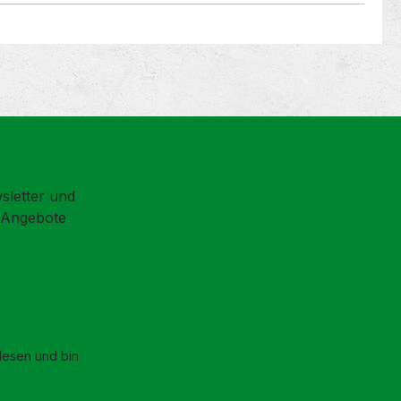
sletter und
d Angebote
esen und bin