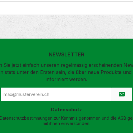
NEWSLETTER
 Sie jetzt einfach unseren regelmässig erscheinenden New
n stets unter den Ersten sein, die über neue Produkte un
informiert werden.
E-
Mail-
Adresse
*
Datenschutz
Datenschutzbestimmungen
zur Kenntnis genommen und die
AGB
gel
mit ihnen einverstanden.