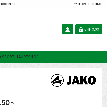
f Rechnung
info@iq-sport.ch
CHF 0.00
Q SPORT HAUPTSHOP
.50
*