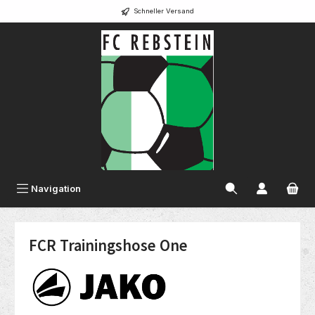
Schneller Versand
alt springen
Navigation
FCR Trainingshose One