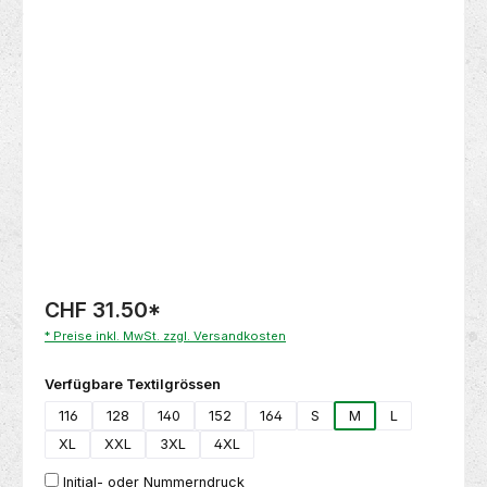
Bildergalerie überspringen
CHF 31.50
*
* Preise inkl. MwSt. zzgl. Versandkosten
auswählen
Verfügbare Textilgrössen
116
128
140
152
164
S
M
L
XL
XXL
3XL
4XL
Initial- oder Nummerndruck