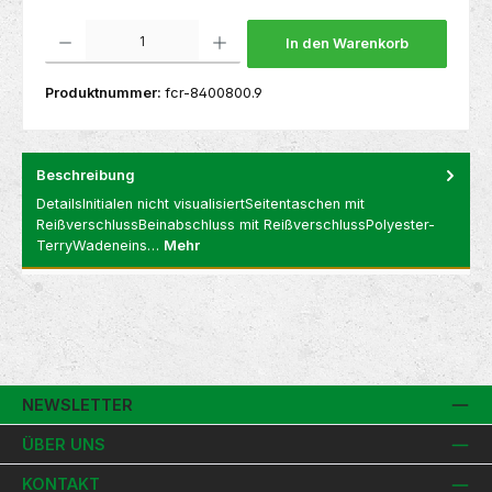
Produkt Anzahl: Gib den gewünschten Wert ein oder benutze die Schaltflächen um die 
In den Warenkorb
Produktnummer:
fcr-8400800.9
Beschreibung
DetailsInitialen nicht visualisiertSeitentaschen mit
ReißverschlussBeinabschluss mit ReißverschlussPolyester-
TerryWadeneins…
Mehr
NEWSLETTER
ÜBER UNS
KONTAKT