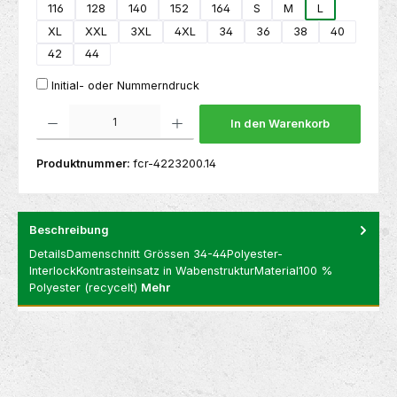
116
128
140
152
164
S
M
L
XL
XXL
3XL
4XL
34
36
38
40
42
44
Initial- oder Nummerndruck
Produkt Anzahl: Gib den gewünschten Wert ein oder benutze die Schaltflächen um die 
In den Warenkorb
Produktnummer:
fcr-4223200.14
Beschreibung
DetailsDamenschnitt Grössen 34-44Polyester-
InterlockKontrasteinsatz in WabenstrukturMaterial100 %
Polyester (recycelt)
Mehr