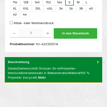
116
128
140
152
164
S
M
L
XL
XXL
3XL
4XL
34
36
38
40
42
44
Initial- oder Nummerndruck
Produkt Anzahl: Gib den gewünschten Wert ein oder benutze die Schaltflächen um die 
In den Warenkorb
Produktnummer:
fcr-4223200.16
Beschreibung
DetailsDamenschnitt Grössen 34-44Polyester-
InterlockKontrasteinsatz in WabenstrukturMaterial100 %
Polyester (recycelt)
Mehr