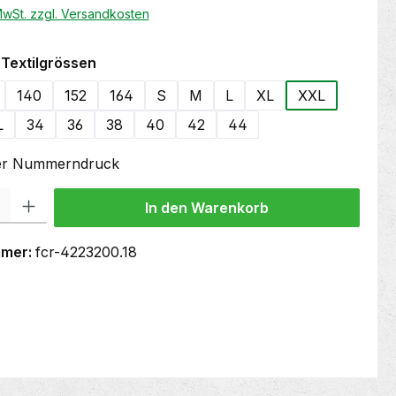
 MwSt. zzgl. Versandkosten
auswählen
Textilgrössen
140
152
164
S
M
L
XL
XXL
L
34
36
38
40
42
44
oder Nummerndruck
 Gib den gewünschten Wert ein oder benutze die Schaltflächen um die Anzahl
In den Warenkorb
mmer:
fcr-4223200.18