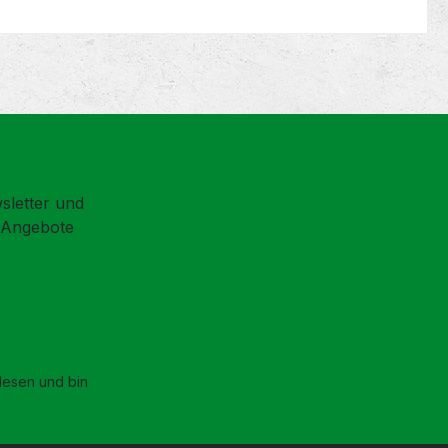
sletter und
d Angebote
esen und bin