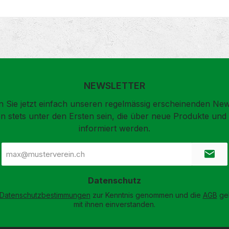
NEWSLETTER
 Sie jetzt einfach unseren regelmässig erscheinenden New
n stets unter den Ersten sein, die über neue Produkte un
informiert werden.
E-
Mail-
Adresse
*
Datenschutz
Datenschutzbestimmungen
zur Kenntnis genommen und die
AGB
gel
mit ihnen einverstanden.