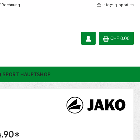
f Rechnung
info@iq-sport.ch
CHF 0.00
Q SPORT HAUPTSHOP
.90
*