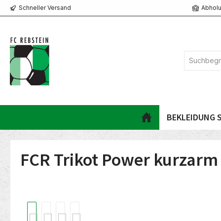
Schneller Versand
Abholu
springen
Zur Hauptnavigation springen
BEKLEIDUNG S
FCR Trikot Power kurzarm
Bildergalerie überspringen