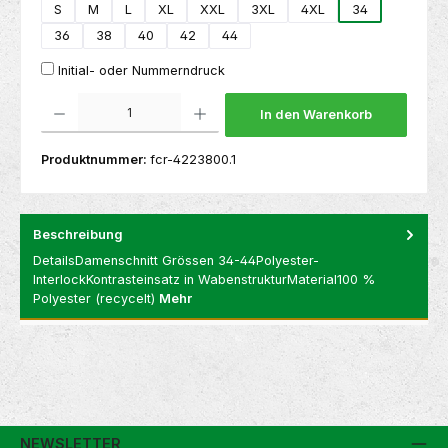
S
M
L
XL
XXL
3XL
4XL
34
36
38
40
42
44
Initial- oder Nummerndruck
Produkt Anzahl: Gib den gewünschten Wert ein oder benutze die Schaltflächen um die 
In den Warenkorb
Produktnummer:
fcr-4223800.1
Beschreibung
DetailsDamenschnitt Grössen 34-44Polyester-
InterlockKontrasteinsatz in WabenstrukturMaterial100 %
Polyester (recycelt)
Mehr
NEWSLETTER