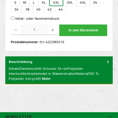
S
M
L
XL
XXL
3XL
4XL
34
36
38
40
42
44
Initial- oder Nummerndruck
Produkt Anzahl: Gib den gewünschten Wert ein oder benutze die Schaltflächen um die 
In den Warenkorb
Produktnummer:
fcr-4223800.13
Beschreibung
DetailsDamenschnitt Grössen 34-44Polyester-
InterlockKontrasteinsatz in WabenstrukturMaterial100 %
Polyester (recycelt)
Mehr
NEWSLETTER