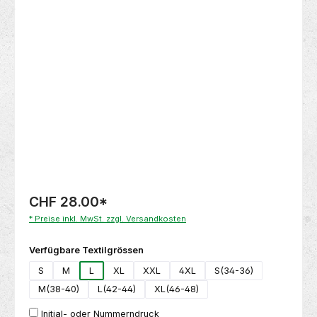
Bildergalerie überspringen
CHF 28.00
*
* Preise inkl. MwSt. zzgl. Versandkosten
auswählen
Verfügbare Textilgrössen
S
M
L
XL
XXL
4XL
S(34-36)
M(38-40)
L(42-44)
XL(46-48)
Initial- oder Nummerndruck