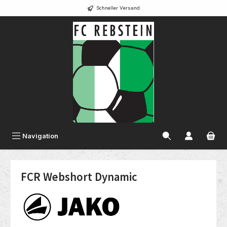
Schneller Versand
alt springen
Navigation
FCR Webshort Dynamic