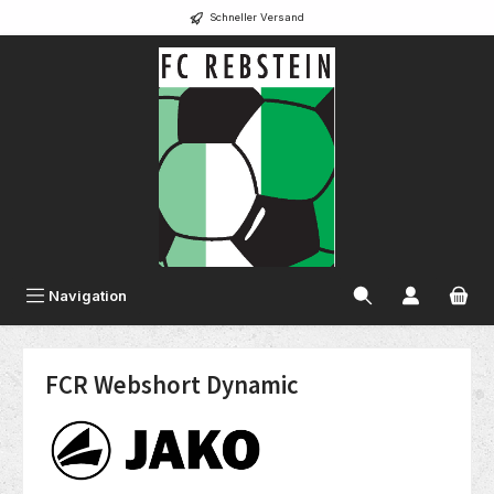
Schneller Versand
alt springen
Navigation
FCR Webshort Dynamic