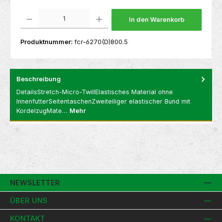
Produkt Anzahl: Gib den gewünschten Wert ein oder benutze die Schaltflächen um die 
In den Warenkorb
Produktnummer:
fcr-6270(D)800.5
Beschreibung
DetailsStretch-Micro-TwillElastisches Material ohne
InnenfutterSeitentaschenZweiteiliger elastischer Bund mit
KordelzugMate…
Mehr
NEWSLETTER
ÜBER UNS
KONTAKT