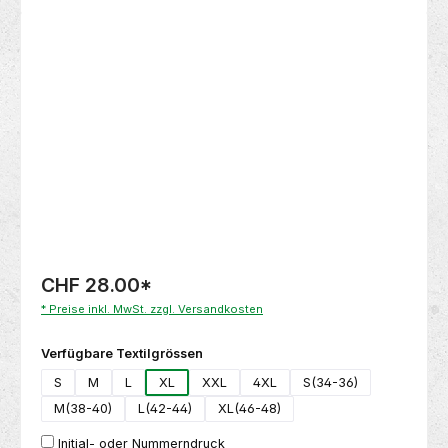
Bildergalerie überspringen
CHF 28.00
*
* Preise inkl. MwSt. zzgl. Versandkosten
auswählen
Verfügbare Textilgrössen
S
M
L
XL
XXL
4XL
S(34-36)
M(38-40)
L(42-44)
XL(46-48)
Initial- oder Nummerndruck