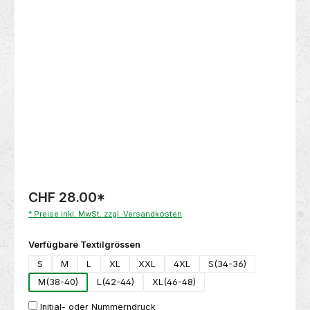
Bildergalerie überspringen
CHF 28.00
*
* Preise inkl. MwSt. zzgl. Versandkosten
auswählen
Verfügbare Textilgrössen
S
M
L
XL
XXL
4XL
S(34-36)
M(38-40)
L(42-44)
XL(46-48)
Initial- oder Nummerndruck