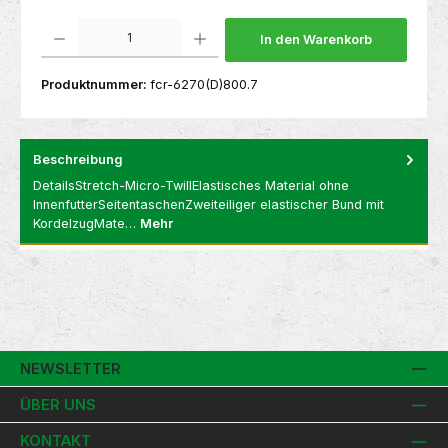
Produkt Anzahl: Gib den gewünschten Wert ein oder benutze die Schaltflächen um die 
In den Warenkorb
Produktnummer:
fcr-6270(D)800.7
Beschreibung
DetailsStretch-Micro-TwillElastisches Material ohne
InnenfutterSeitentaschenZweiteiliger elastischer Bund mit
KordelzugMate…
Mehr
NEWSLETTER
ÜBER UNS
KONTAKT