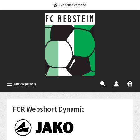
Schneller Versand
alt springen
Navigation
FCR Webshort Dynamic