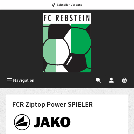
Schneller Versand
alt springen
Navigation
FCR Ziptop Power SPIELER