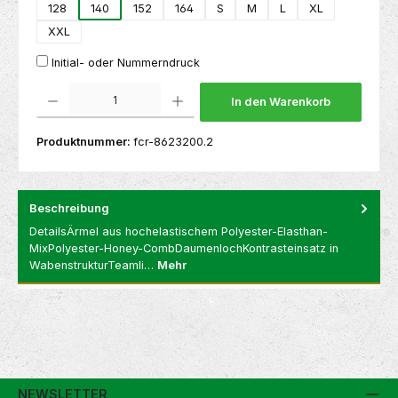
128
140
152
164
S
M
L
XL
XXL
Initial- oder Nummerndruck
Produkt Anzahl: Gib den gewünschten Wert ein oder benutze die Schaltflächen um die 
In den Warenkorb
Produktnummer:
fcr-8623200.2
Beschreibung
DetailsÄrmel aus hochelastischem Polyester-Elasthan-
MixPolyester-Honey-CombDaumenlochKontrasteinsatz in
WabenstrukturTeamli…
Mehr
NEWSLETTER