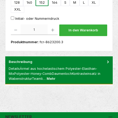
128
140
152
164
S
M
L
XL
XXL
Initial- oder Nummerndruck
Produkt Anzahl: Gib den gewünschten Wert ein oder benutze die Schaltflächen um die 
In den Warenkorb
Produktnummer:
fcr-8623200.3
Beschreibung
DetailsÄrmel aus hochelastischem Polyester-Elasthan-
MixPolyester-Honey-CombDaumenlochKontrasteinsatz in
WabenstrukturTeamli…
Mehr
NEWSLETTER