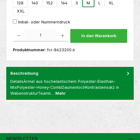
128
140
152
164
S
M
L
XL
XXL
Initial- oder Nummerndruck
Produkt Anzahl: Gib den gewünschten Wert ein oder benutze die Schaltflächen um die 
In den Warenkorb
Produktnummer:
fcr-8623200.6
Beschreibung
DetailsÄrmel aus hochelastischem Polyester-Elasthan-
MixPolyester-Honey-CombDaumenlochKontrasteinsatz in
WabenstrukturTeamli…
Mehr
NEWSLETTER