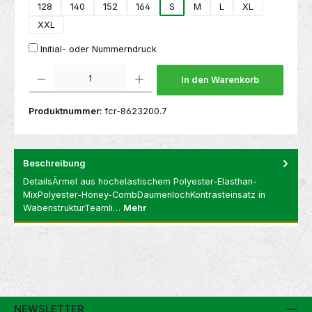
128
140
152
164
S
M
L
XL
XXL
Initial- oder Nummerndruck
Produkt Anzahl: Gib den gewünschten Wert ein oder benutze die Schaltflächen um die 
In den Warenkorb
Produktnummer:
fcr-8623200.7
Beschreibung
DetailsÄrmel aus hochelastischem Polyester-Elasthan-
MixPolyester-Honey-CombDaumenlochKontrasteinsatz in
WabenstrukturTeamli…
Mehr
NEWSLETTER