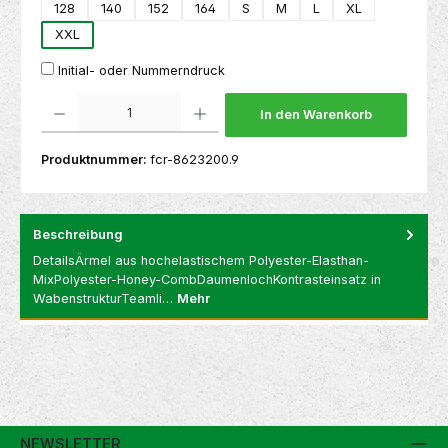
128
140
152
164
S
M
L
XL
XXL
Initial- oder Nummerndruck
Produkt Anzahl: Gib den gewünschten Wert ein oder benutze die Schaltflächen um die 
In den Warenkorb
Produktnummer:
fcr-8623200.9
Beschreibung
DetailsÄrmel aus hochelastischem Polyester-Elasthan-
MixPolyester-Honey-CombDaumenlochKontrasteinsatz in
WabenstrukturTeamli…
Mehr
NEWSLETTER