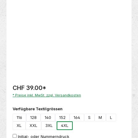
Bildergalerie überspringen
CHF 39.00
*
* Preise inkl. MwSt. zzgl. Versandkosten
auswählen
Verfügbare Textilgrössen
116
128
140
152
164
S
M
L
XL
XXL
3XL
4XL
Initial- oder Nummerndruck