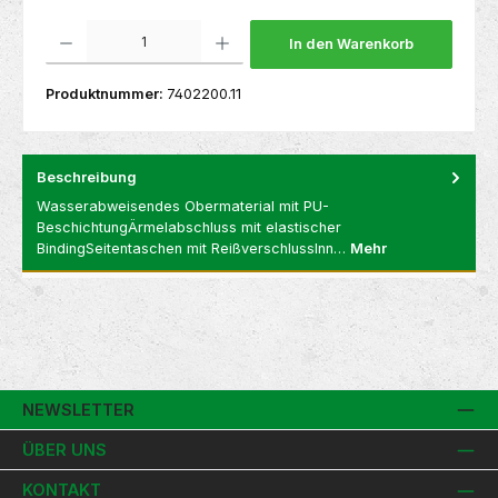
Produkt Anzahl: Gib den gewünschten Wert ein oder benutze die Schaltflächen um die 
In den Warenkorb
Produktnummer:
7402200.11
Beschreibung
Wasserabweisendes Obermaterial mit PU-
BeschichtungÄrmelabschluss mit elastischer
BindingSeitentaschen mit ReißverschlussInn…
Mehr
NEWSLETTER
ÜBER UNS
KONTAKT