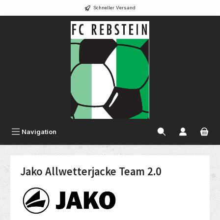
Schneller Versand
alt springen
Navigation
Jako Allwetterjacke Team 2.0