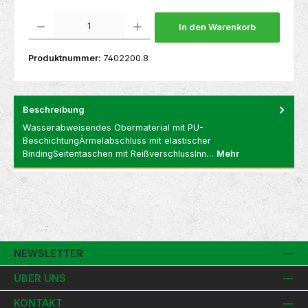
Produkt Anzahl: Gib den gewünschten Wert ein oder benutze die Schaltflächen um die 
In den Warenkorb
Produktnummer:
7402200.8
Beschreibung
Wasserabweisendes Obermaterial mit PU-
BeschichtungÄrmelabschluss mit elastischer
BindingSeitentaschen mit ReißverschlussInn…
Mehr
NEWSLETTER
ÜBER UNS
KONTAKT