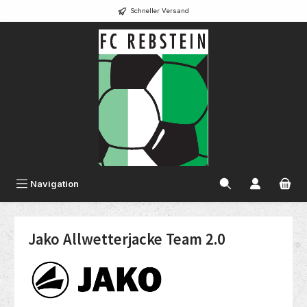
Schneller Versand
alt springen
Navigation
Jako Allwetterjacke Team 2.0