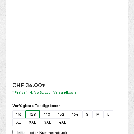
Bildergalerie überspringen
CHF 36.00
*
* Preise inkl. MwSt. zzgl. Versandkosten
auswählen
Verfügbare Textilgrössen
116
128
140
152
164
S
M
L
XL
XXL
3XL
4XL
Initial- oder Nummerndruck