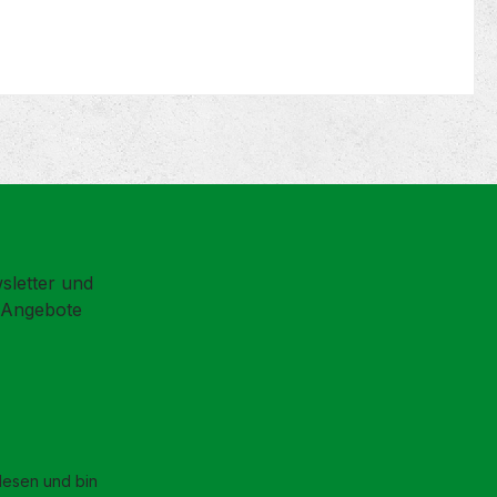
sletter und
d Angebote
esen und bin