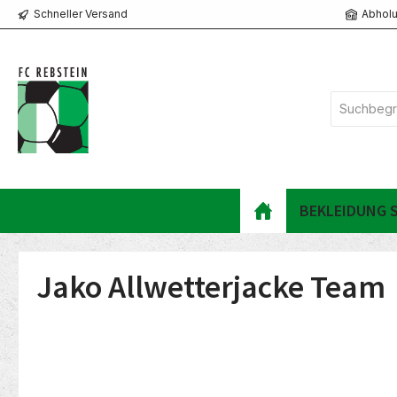
Schneller Versand
Abholu
springen
Zur Hauptnavigation springen
BEKLEIDUNG S
Jako Allwetterjacke Team
Bildergalerie überspringen