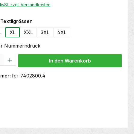
 MwSt. zzgl. Versandkosten
auswählen
Textilgrössen
L
XL
XXL
3XL
4XL
oder Nummerndruck
 Gib den gewünschten Wert ein oder benutze die Schaltflächen um die Anzahl
In den Warenkorb
mmer:
fcr-7402800.4