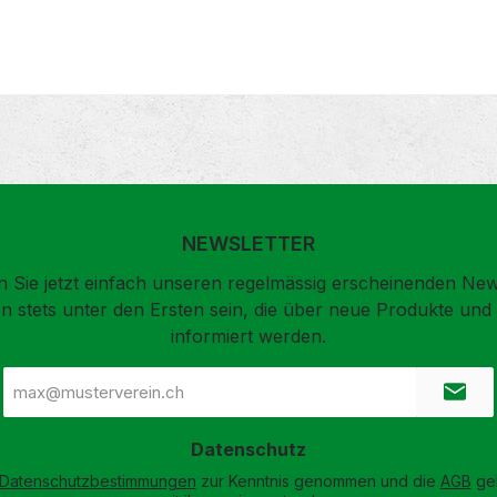
NEWSLETTER
 Sie jetzt einfach unseren regelmässig erscheinenden New
n stets unter den Ersten sein, die über neue Produkte un
informiert werden.
E-
Mail-
Adresse
*
Datenschutz
Datenschutzbestimmungen
zur Kenntnis genommen und die
AGB
gel