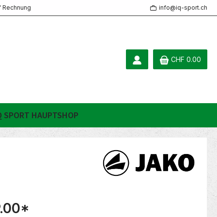
f Rechnung
info@iq-sport.ch
CHF 0.00
Q SPORT HAUPTSHOP
.00
*