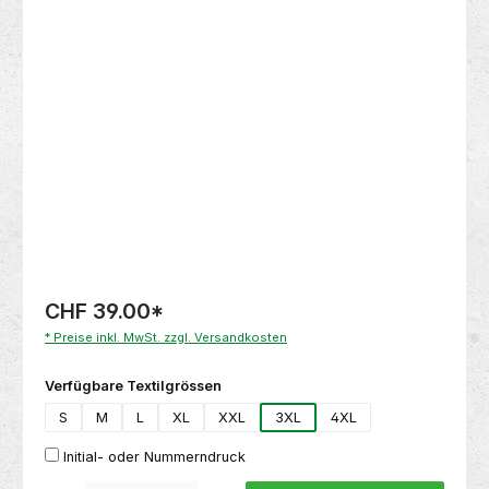
Bildergalerie überspringen
CHF 39.00
*
* Preise inkl. MwSt. zzgl. Versandkosten
auswählen
Verfügbare Textilgrössen
S
M
L
XL
XXL
3XL
4XL
Initial- oder Nummerndruck
Produkt Anzahl: Gib den gewünschten Wert ein oder benutze die Schaltflächen um die 