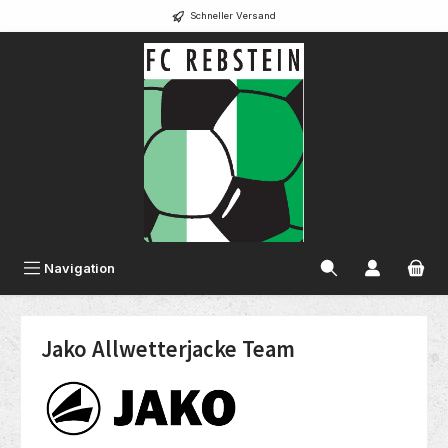
Schneller Versand
alt springen
Navigation
Jako Allwetterjacke Team