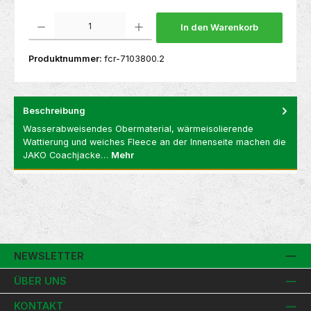
Produkt Anzahl: Gib den gewünschten Wert ein oder benutze die Schaltflächen um die 
In den Warenkorb
Produktnummer:
fcr-7103800.2
Beschreibung
Wasserabweisendes Obermaterial, wärmeisolierende
Wattierung und weiches Fleece an der Innenseite machen die
JAKO Coachjacke…
Mehr
NEWSLETTER
ÜBER UNS
KONTAKT