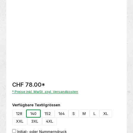
Bildergalerie überspringen
CHF 78.00
*
* Preise inkl. MwSt. zzgl. Versandkosten
auswählen
Verfügbare Textilgrössen
128
140
152
164
S
M
L
XL
XXL
3XL
4XL
Initial- oder Nummerndruck