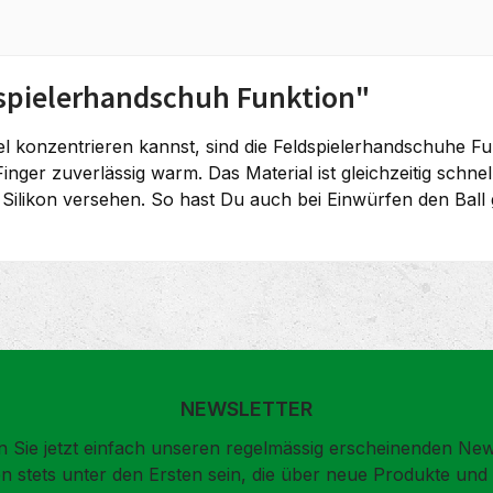
spielerhandschuh Funktion"
el konzentrieren kannst, sind die Feldspielerhandschuhe Fu
Finger zuverlässig warm. Das Material ist gleichzeitig schn
likon versehen. So hast Du auch bei Einwürfen den Ball gu
NEWSLETTER
 Sie jetzt einfach unseren regelmässig erscheinenden New
n stets unter den Ersten sein, die über neue Produkte un