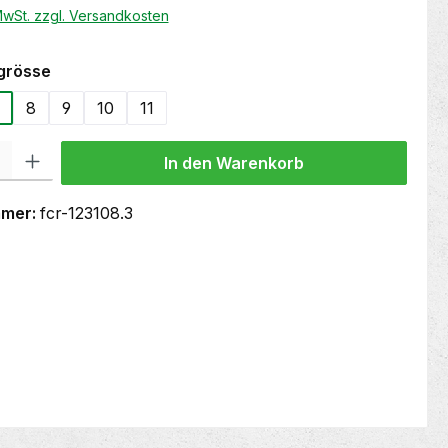
 MwSt. zzgl. Versandkosten
auswählen
grösse
8
9
10
11
 Gib den gewünschten Wert ein oder benutze die Schaltflächen um die Anzahl
In den Warenkorb
mmer:
fcr-123108.3