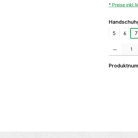
* Preise inkl.
Handschuh
5
6
7
Produkt Anzahl:
Produktnu