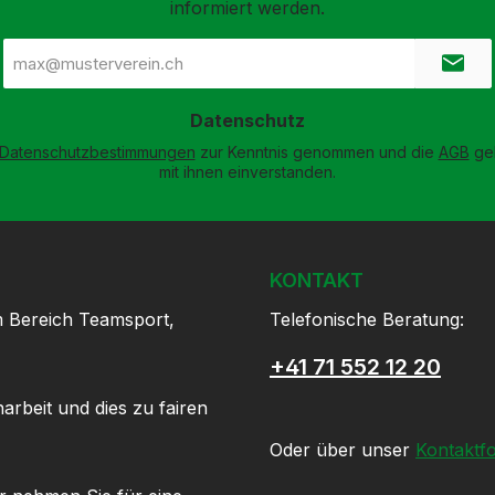
informiert werden.
E-
Mail-
Adresse
*
Datenschutz
Datenschutzbestimmungen
zur Kenntnis genommen und die
AGB
gel
mit ihnen einverstanden.
KONTAKT
m Bereich Teamsport,
Telefonische Beratung:
+41 71 552 12 20
arbeit und dies zu fairen
Oder über unser
Kontaktf