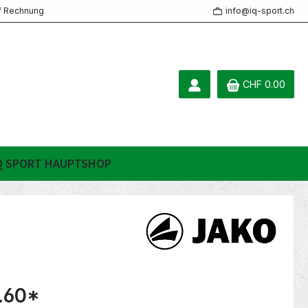
f Rechnung
info@iq-sport.ch
CHF 0.00
Q SPORT HAUPTSHOP
.60
*