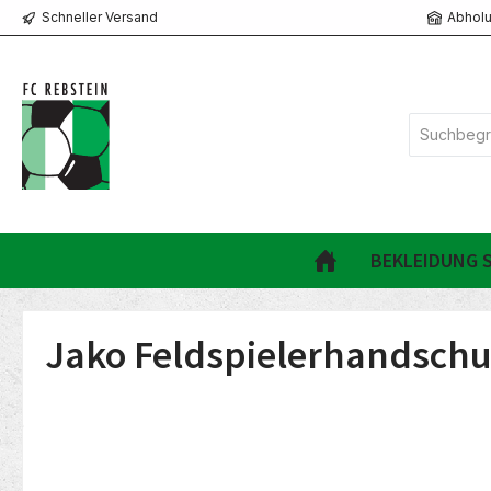
Schneller Versand
Abholu
springen
Zur Hauptnavigation springen
BEKLEIDUNG S
Jako Feldspielerhandschu
Bildergalerie überspringen