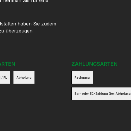
r nehmen Sie für eine
tstätten haben Sie zudem
 zu überzeugen.
ARTEN
ZAHLUNGSARTEN
 / FL
Abholung
Rechnung
Bar- oder EC-Zahlung (bei Abholung