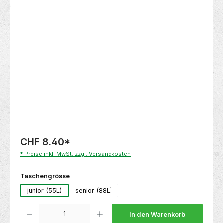
Bildergalerie überspringen
CHF 8.40
*
* Preise inkl. MwSt. zzgl. Versandkosten
auswählen
Taschengrösse
junior (55L)
senior (88L)
Produkt Anzahl: Gib den gewünschten Wert ein oder benutze die Schaltflächen um die 
In den Warenkorb