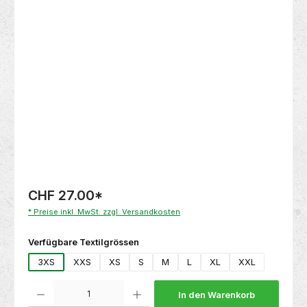
Bildergalerie überspringen
CHF 27.00
*
* Preise inkl. MwSt. zzgl. Versandkosten
auswählen
Verfügbare Textilgrössen
3XS
XXS
XS
S
M
L
XL
XXL
Produkt Anzahl: Gib den gewünschten Wert ein oder benutze die Schaltflächen um die 
In den Warenkorb